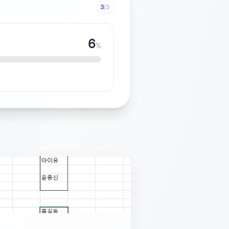
3
/3
7
%