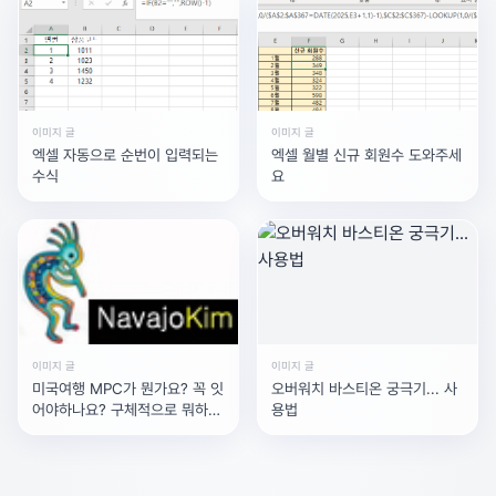
이미지 글
이미지 글
엑셀 자동으로 순번이 입력되는
엑셀 월별 신규 회원수 도와주세
수식
요
이미지 글
이미지 글
미국여행 MPC가 뭔가요? 꼭 잇
오버워치 바스티온 궁극기... 사
어야하나요? 구체적으로 뭐하는
용법
거에요? 필